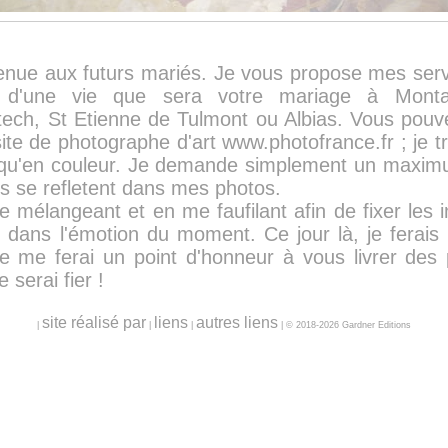
enue aux futurs mariés. Je vous propose mes serv
 d'une vie que sera votre mariage à Montau
ech, St Etienne de Tulmont ou Albias. Vous pouve
ite de photographe d'art www.photofrance.fr ; je tr
 qu'en couleur. Je demande simplement un maximu
s se refletent dans mes photos.
me mélangeant et en me faufilant afin de fixer les 
 dans l'émotion du moment. Ce jour là, je ferais
 je me ferai un point d'honneur à vous livrer de
 serai fier !
site réalisé par
liens
autres liens
|
|
|
| © 2018-2026 Gardner Editions